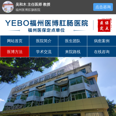
吴和木 主任医师 教授
点击咨询
福州医博肛肠医院
网站首页
医院简介
医生团队
病愈案例
医博方法
学术交流
来院路线
在线咨询