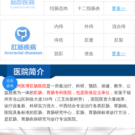
结肠息肉
十二指肠炎
更多>>
内痔
外痔
混合痔
痔疮
肛瘘
肛裂
脱肛
便血
更多>>
点击
点击
咨询
咨询
福州医博肛肠医院
是一所集治疗、科研、预防、保健、教学、公
益慈善为一体的
肛肠、胃肠专科医院，也是医保定点单位
，坐落于福
州市仓山区则徐大道318号（三叉街新村旁），医院医资力量雄厚、
诊疗设备新、科研实力强大，中西结合专业治疗各类肛肠、胃肠病。
医院具备标准的肛肠、胃肠研究中心，肛肠、胃肠病标准诊疗方法，
是肛肠、胃肠疾病研究与诊疗专业医院。