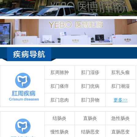
肛周脓肿
肛门湿疹
肛乳头瘤
肛门瘙痒
肛门疣病
肛门潮湿
肛门息肉
肛门异物
更多>>
结肠炎
直肠炎
急性肠炎
慢性肠炎
结肠恶变
直肠恶变