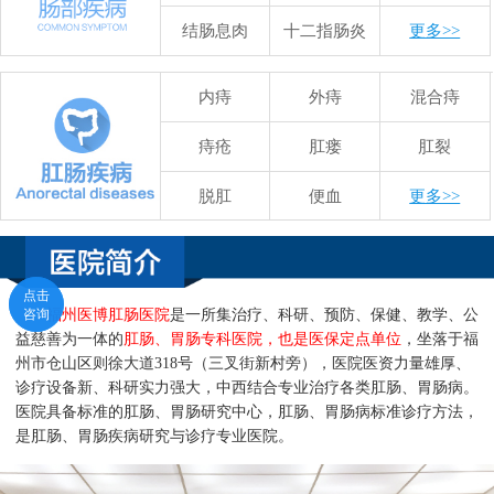
结肠息肉
十二指肠炎
更多>>
内痔
外痔
混合痔
痔疮
肛瘘
肛裂
脱肛
便血
更多>>
点击
点击
咨询
咨询
福州医博肛肠医院
是一所集治疗、科研、预防、保健、教学、公
益慈善为一体的
肛肠、胃肠专科医院，也是医保定点单位
，坐落于福
州市仓山区则徐大道318号（三叉街新村旁），医院医资力量雄厚、
诊疗设备新、科研实力强大，中西结合专业治疗各类肛肠、胃肠病。
医院具备标准的肛肠、胃肠研究中心，肛肠、胃肠病标准诊疗方法，
是肛肠、胃肠疾病研究与诊疗专业医院。