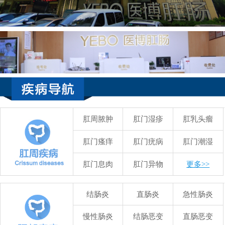
肛周脓肿
肛门湿疹
肛乳头瘤
肛门瘙痒
肛门疣病
肛门潮湿
肛门息肉
肛门异物
更多>>
结肠炎
直肠炎
急性肠炎
慢性肠炎
结肠恶变
直肠恶变