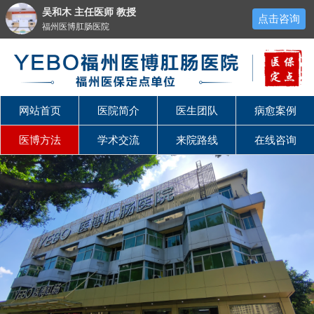
吴和木 主任医师 教授
点击咨询
福州医博肛肠医院
网站首页
医院简介
医生团队
病愈案例
医博方法
学术交流
来院路线
在线咨询