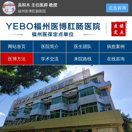
吴和木 主任医师 教授
点击咨询
福州医博肛肠医院
网站首页
医院简介
医生团队
病愈案例
医博方法
学术交流
来院路线
在线咨询