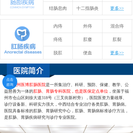
结肠息肉
十二指肠炎
更多>>
内痔
外痔
混合痔
痔疮
肛瘘
肛裂
脱肛
便血
更多>>
点击
点击
咨询
咨询
福州医博肛肠医院
是一所集治疗、科研、预防、保健、教学、公
益慈善为一体的
肛肠、胃肠专科医院，也是医保定点单位
，坐落于福
州市仓山区则徐大道318号（三叉街新村旁），医院医资力量雄厚、
诊疗设备新、科研实力强大，中西结合专业治疗各类肛肠、胃肠病。
医院具备标准的肛肠、胃肠研究中心，肛肠、胃肠病标准诊疗方法，
是肛肠、胃肠疾病研究与诊疗专业医院。