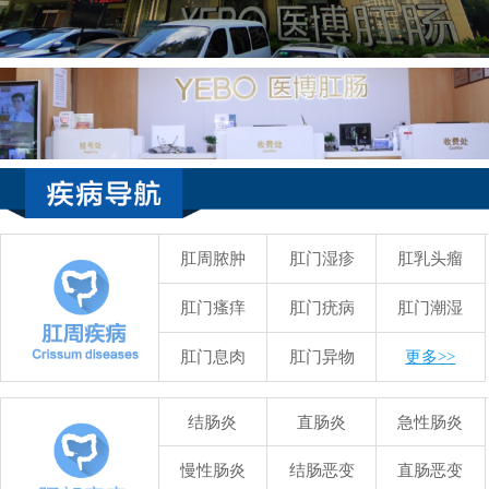
肛周脓肿
肛门湿疹
肛乳头瘤
肛门瘙痒
肛门疣病
肛门潮湿
肛门息肉
肛门异物
更多>>
结肠炎
直肠炎
急性肠炎
慢性肠炎
结肠恶变
直肠恶变