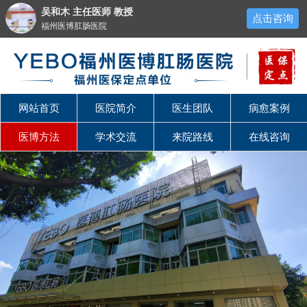
吴和木 主任医师 教授
点击咨询
福州医博肛肠医院
网站首页
医院简介
医生团队
病愈案例
医博方法
学术交流
来院路线
在线咨询