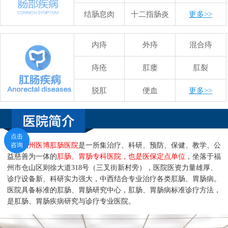
结肠息肉
十二指肠炎
更多>>
内痔
外痔
混合痔
痔疮
肛瘘
肛裂
脱肛
便血
更多>>
点击
点击
咨询
咨询
福州医博肛肠医院
是一所集治疗、科研、预防、保健、教学、公
益慈善为一体的
肛肠、胃肠专科医院，也是医保定点单位
，坐落于福
州市仓山区则徐大道318号（三叉街新村旁），医院医资力量雄厚、
诊疗设备新、科研实力强大，中西结合专业治疗各类肛肠、胃肠病。
医院具备标准的肛肠、胃肠研究中心，肛肠、胃肠病标准诊疗方法，
是肛肠、胃肠疾病研究与诊疗专业医院。