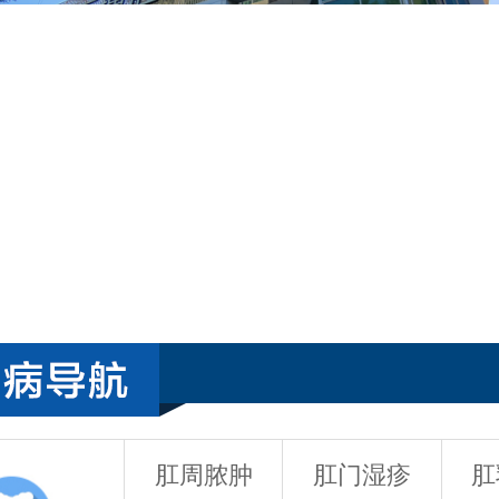
肛周脓肿
肛门湿疹
肛