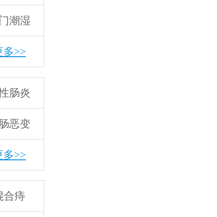
门潮湿
更多>>
性肠炎
肠恶变
更多>>
混合痔