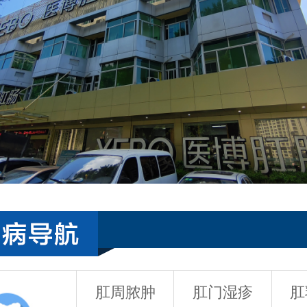
肛周脓肿
肛门湿疹
肛