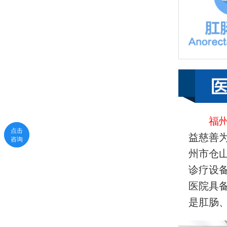
福
点击
点击
益慈善
咨询
咨询
州市仓
诊疗设
医院具
是肛肠