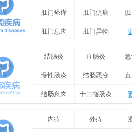
肛门瘙痒
肛门疣病
肛
肛门息肉
肛门异物
结肠炎
直肠炎
急
慢性肠炎
结肠恶变
直
结肠息肉
十二指肠炎
内痔
外痔