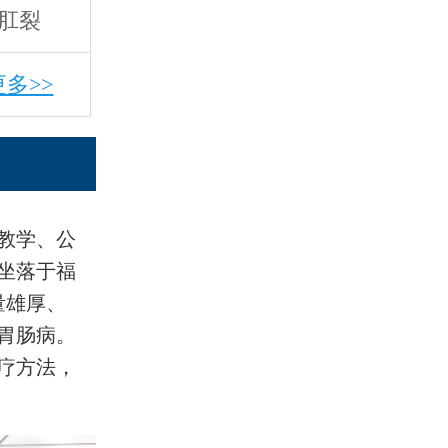
肛裂
更多>>
教学、公
坐落于福
量雄厚、
胃肠病。
疗方法，