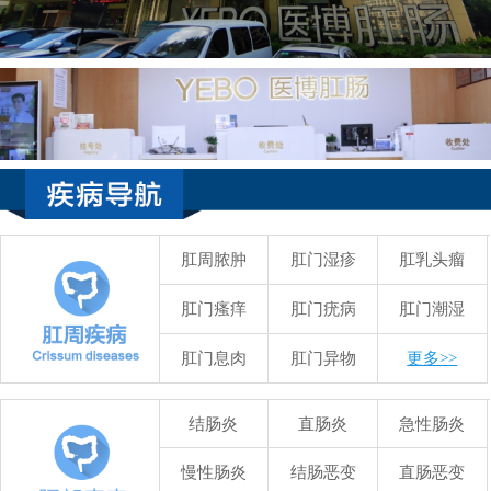
肛周脓肿
肛门湿疹
肛乳头瘤
肛门瘙痒
肛门疣病
肛门潮湿
肛门息肉
肛门异物
更多>>
结肠炎
直肠炎
急性肠炎
慢性肠炎
结肠恶变
直肠恶变