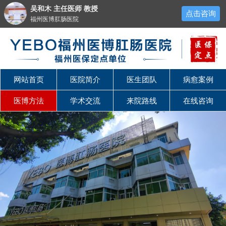
吴和木 主任医师 教授
点击咨询
福州医博肛肠医院
网站首页
医院简介
医生团队
病愈案例
医博方法
学术交流
来院路线
在线咨询