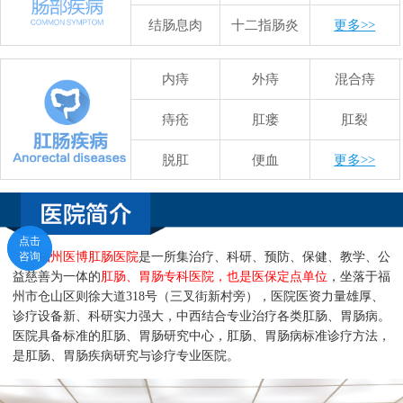
结肠息肉
十二指肠炎
更多>>
内痔
外痔
混合痔
痔疮
肛瘘
肛裂
脱肛
便血
更多>>
点击
点击
咨询
咨询
福州医博肛肠医院
是一所集治疗、科研、预防、保健、教学、公
益慈善为一体的
肛肠、胃肠专科医院，也是医保定点单位
，坐落于福
州市仓山区则徐大道318号（三叉街新村旁），医院医资力量雄厚、
诊疗设备新、科研实力强大，中西结合专业治疗各类肛肠、胃肠病。
医院具备标准的肛肠、胃肠研究中心，肛肠、胃肠病标准诊疗方法，
是肛肠、胃肠疾病研究与诊疗专业医院。